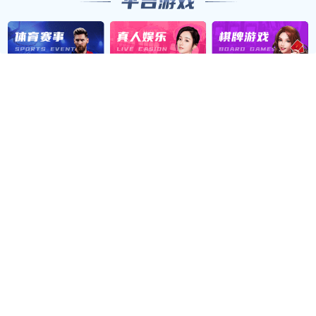
区建立了稳定的销售网络与合作伙伴，产品远销世界各地。在
国际化战略的推动下，
不朽情缘电子游戏官网
逐步实现了从国
内市场到国际市场的跨越式发展，逐渐成为了全球领先的运动
品牌之一。
在公司发展的过程中，注重科技创新与绿色环保的结合，
始终走在行业发展的前沿。公司通过引进先进的生产技术和材
料，优化生产工艺，确保每一件产品都符合环保标准，减少对
环境的影响。同时，还与国内外多所知名高校和科研机构合
作，共同开展运动科技研究，为体育产业的可持续发展贡献力
量。
除了产品研发与生产，公司还积极参与社会公益活动。作
为一家有社会责任感的企业，长期支持青少年体育事业，尤其
是在贫困地区，捐资捐物，帮助更多孩子实现他们的运动梦
想。同时，公司还举办了多次体育赛事与公益活动，鼓励大众
参与到健康的生活方式中来。
展望未来，公司将继续坚持创新驱动发展，以更加优质的
产品和服务回馈消费者。我们相信，在全体员工的共同努力
下，
不朽情缘电子游戏官网
必将在全球体育产业中展现更大的