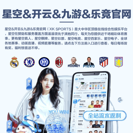
MG BU XIU QING YUAN GUAN WANG YANG GUANG HAN
SHUI XIAO RONG TI YU RANG SHENG HUO CHONG MAN DUO
BA AN
MG不朽情缘官网
🌞阳光、汗水、笑容
—— 体育，让生活充满「多巴胺」！
公司动态