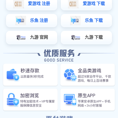
ABOUT US
知道
MG不朽情缘官网
公司成立于2008年，总部位于广东省高要市，是一家致力
于运动器材研发、生产与销售的综合性体育企业。公司自成立
以来，始终秉持“创新、品质、服务”的核心理念，以满足全球体
育爱好者的需求为目标，致力于推动体育产业的发展与进步。
作为一家拥有先进技术与生产设备的体育企业，
不朽情缘
电子游戏官网
公司凭借强大的研发团队，迅速在运动器材领域
占据了一席之地。公司的产品涵盖了各类健身器材、运动鞋、
运动服饰、训练器械等，广泛应用于健身房、运动场馆、家庭
健身以及户外运动等多个领域。的每一款产品都经过严格的设
计与测试，确保质量与性能的卓越，深受消费者的信赖与好
评。
为了更好地适应全球市场需求，公司不断扩大国际市场的
布局。通过多年的努力，公司已经在欧美、东南亚及中东等地