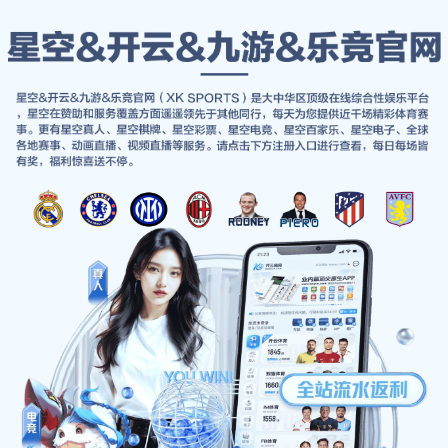
MG BU XIU QING YUAN GUAN WANG YANG GUANG HAN
SHUI XIAO RONG TI YU RANG SHENG HUO CHONG MAN DUO
BA AN
MG不朽情缘官网
🌞阳光、汗水、笑容
—— 体育，让生活充满「多巴胺」！
公司动态