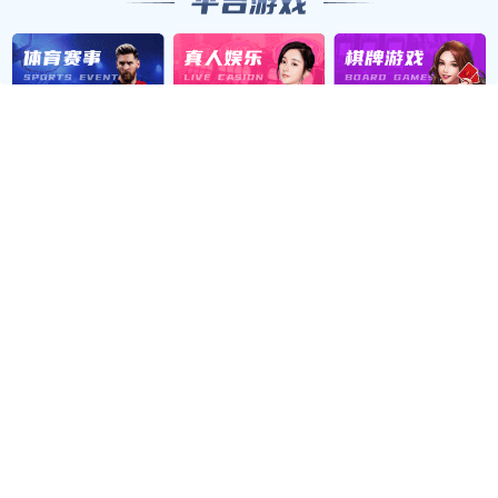
区建立了稳定的销售网络与合作伙伴，产品远销世界各地。在
国际化战略的推动下，
不朽情缘电子游戏官网
逐步实现了从国
内市场到国际市场的跨越式发展，逐渐成为了全球领先的运动
品牌之一。
在公司发展的过程中，注重科技创新与绿色环保的结合，
始终走在行业发展的前沿。公司通过引进先进的生产技术和材
料，优化生产工艺，确保每一件产品都符合环保标准，减少对
环境的影响。同时，还与国内外多所知名高校和科研机构合
作，共同开展运动科技研究，为体育产业的可持续发展贡献力
量。
除了产品研发与生产，公司还积极参与社会公益活动。作
为一家有社会责任感的企业，长期支持青少年体育事业，尤其
是在贫困地区，捐资捐物，帮助更多孩子实现他们的运动梦
想。同时，公司还举办了多次体育赛事与公益活动，鼓励大众
参与到健康的生活方式中来。
展望未来，公司将继续坚持创新驱动发展，以更加优质的
产品和服务回馈消费者。我们相信，在全体员工的共同努力
下，
不朽情缘电子游戏官网
必将在全球体育产业中展现更大的